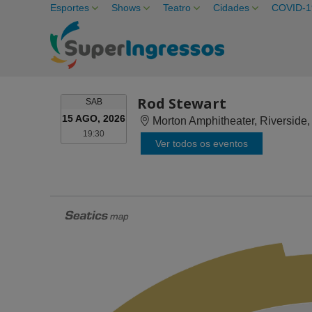
Esportes
Shows
Teatro
Cidades
COVID-1
Rod Stewart
SÁBADO
SAB
15 AGO, 2026
Morton Amphitheater, Riverside
19:30
19:30
Ver todos os eventos