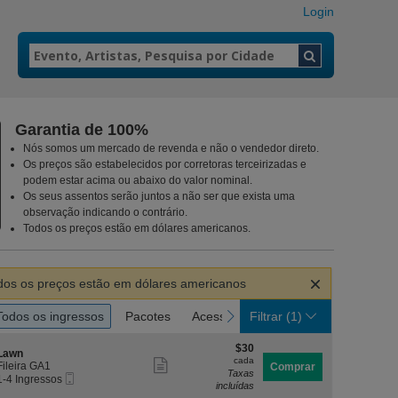
Login
Garantia de 100%
Nós somos um mercado de revenda e não o vendedor direto.
Os preços são estabelecidos por corretoras terceirizadas e
podem estar acima ou abaixo do valor nominal.
Os seus assentos serão juntos a não ser que exista uma
observação indicando o contrário.
Todos os preços estão em dólares americanos.
ar
dos os preços estão em dólares americanos
ir
s
Todos os ingressos
Pacotes
Acesso a deficientes
revious
next
Todos os ingressos
Pacotes
Acesso a deficientes
Filtrar
(1)
essos
$30
$30
S
Lawn
cada
cada
Mostrar
e
Fileira GA1
Comprar
Taxas
ç
1
1-4 Ingressos
mais
incluídas
Ingresso
ã
ou