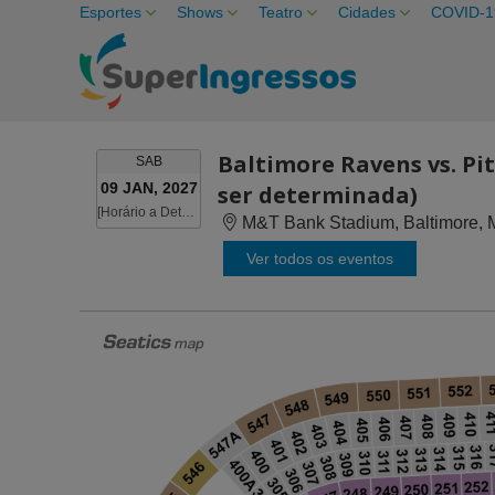
Esportes
Shows
Teatro
Cidades
COVID-1
Baltimore Ravens vs. Pi
SÁBADO
SAB
09 JAN, 2027
ser determinada)
[Horário a Determinar]
[Horário a Determinar]
M&T Bank Stadium, Baltimore,
Ver todos os eventos