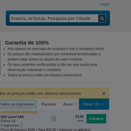
Login
Garantia de 100%
Nós somos um mercado de revenda e não o vendedor direto.
Os preços são estabelecidos por corretoras terceirizadas e
podem estar acima ou abaixo do valor nominal.
Os seus assentos serão juntos a não ser que exista uma
observação indicando o contrário.
Todos os preços estão em dólares americanos.
ar
dos os preços estão em dólares americanos
ir
s
Todos os ingressos
Pacotes
Acesso a deficientes
Passes de 
revious
next
Todos os ingressos
Pacotes
Acesso a deficientes
Filtrar
(1)
Passes de 
essos
LISTAGEM EM DESTAQUE
$139
S
$139
500 Level 546
Mostrar
Comprar
cada
e
Fileira 14
cada
mais
ç
2
2 Ingressos
Ingresso
ã
Ingressos
Preço do Ingresso $106 + Taxa $32.86 + Impostos se aplicável
informações