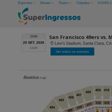
Esportes
Shows
Teatro
Cidades
COVID-1
San Francisco 49ers vs.
DOMINGO
DOM
20 SET, 2026
Levi's Stadium, Santa Clara, CA
13:25
13:25
Ver todos os eventos