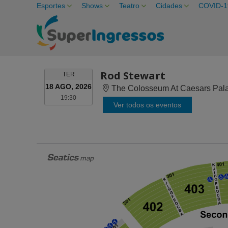
Esportes
Shows
Teatro
Cidades
COVID-1
Rod Stewart
TERÇA-
TER
FEIRA
18 AGO, 2026
The Colosseum At Caesars Pal
19:30
19:30
Ver todos os eventos