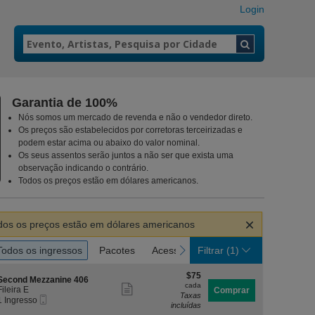
Login
Garantia de 100%
Nós somos um mercado de revenda e não o vendedor direto.
gas, Nevada
Os preços são estabelecidos por corretoras terceirizadas e
podem estar acima ou abaixo do valor nominal.
Os seus assentos serão juntos a não ser que exista uma
observação indicando o contrário.
Todos os preços estão em dólares americanos.
ar
dos os preços estão em dólares americanos
ir
s
Todos os ingressos
Pacotes
Acesso a deficientes
revious
next
Todos os ingressos
Pacotes
Acesso a deficientes
Filtrar
(1)
essos
$75
$75
S
Second Mezzanine 406
cada
cada
Mostrar
e
Fileira E
Comprar
Taxas
ç
1
1 Ingresso
mais
incluídas
Ingresso
ã
Ingresso