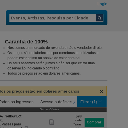
Login
Garantia de 100%
Nós somos um mercado de revenda e não o vendedor direto.
Os preços são estabelecidos por corretoras terceirizadas e
a, Georgia
podem estar acima ou abaixo do valor nominal.
Os seus assentos serão juntos a não ser que exista uma
observação indicando o contrário.
Todos os preços estão em dólares americanos.
ar
dos os preços estão em dólares americanos
ir
s
Todos os ingressos
Acesso a deficientes
Passes para Estacionam
revious
next
Todos os ingressos
Acesso a deficientes
Filtrar
Passes para Estaciona
(1)
Outras Ofertas
Outras Ofertas
essos
S
$98
Yellow Lot
$98
e
cada
P1
cada
Mostrar
Comprar
ç
1
1 Passes para
Taxas