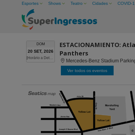
Esportes
Shows
Teatro
Cidades
COVID-1
ESTACIONAMIENTO: Atlan
DOMINGO
DOM
20 SET, 2026
Panthers
[Horário a Determinar]
[Horário a Determinar]
Mercedes-Benz Stadium Parking 
Ver todos os eventos