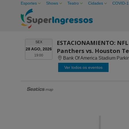
Esportes
Shows
Teatro
Cidades
COVID-1
ESTACIONAMIENTO: NFL 
SEXTA-
SEX
FEIRA
28 AGO, 2026
Panthers vs. Houston T
19:00
19:00
Bank Of America Stadium Parkin
Ver todos os eventos