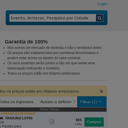
Login
Garantia de 100%
Nós somos um mercado de revenda e não o vendedor direto.
Os preços são estabelecidos por corretoras terceirizadas e
arlotte, North Carolina
podem estar acima ou abaixo do valor nominal.
Os seus assentos serão juntos a não ser que exista uma
observação indicando o contrário.
Todos os preços estão em dólares americanos.
ar
dos os preços estão em dólares americanos
ir
s
Todos os ingressos
Acesso a deficientes
Passes para Estacionam
revious
next
Todos os ingressos
Acesso a deficientes
Filtrar
Passes para Estaciona
(1)
Outras Ofertas
Outras Ofertas
essos
LISTAGEM EM DESTAQUE
S
PARKING LOT99
$65
$65
Mostrar
e
Comprar
GA
cada
cada
ç
1
1 Passes para
mais