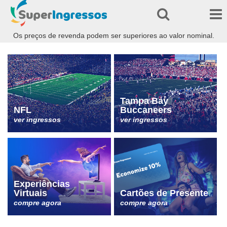
Os preços de revenda podem ser superiores ao valor nominal.
Tampa Bay
NFL
Buccaneers
ver ingressos
ver ingressos
Experiências
Virtuais
Cartões de Presente
compre agora
compre agora