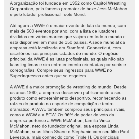
A organização foi fundada em 1952 como Capitol Wrestling
Corporation, pelo famoso promotor de boxe Jess McMahon
e pelo lutador profissional Toots Mond.
Até agora a WWE é o maior evento de luta do mundo, com
mais de 500 eventos por ano, com a lista de lutadores
divididos em várias marcas que viajam em todo o mundo e
está disponível em mais de 150 países. A sede mundial da
empresa está localizada em Stamford, Connecticut, com
escritórios nas principais cidades do mundo. O negócio
principal da WWE é as lutas profissinais, as quais não são
lutas legítimas e sim entretenimento orientadas por scrits e
coreografias. Compre seus ingressos para WWE no
SuperIngressos antes que se esgotem.
A WWE é a maior promoção de wrestling do mundo. Desde
os anos 1980, a empresa descreveu publicamente o seu
produto como entretenimento desportivo, reconhecendo as
raízes do produto no esporte de competição e teatro
dramático. A WWE também comprou seus principais rivais,
como a WCW e a ECW. Os 96% do poder de voto da
empresa pertence a WWE McMahon, família Vince
McMahon, neto do fundador original, sua esposa Linda
McMahon, seus filhos Shane e Stephanie com seu filho Paul
Levesque, mais conhecido como Triple H. Os principais