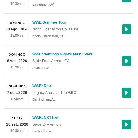
19:30hrs
Savannah
,
GA
WWE Summer Tour
DOMINGO
30 ago.. 2026
North Charleston Coliseum
19:00hrs
North Charleston
,
SC
WWE: domingo Night's Main Event
DOMINGO
6 set.. 2026
State Farm Arena - GA
19:30hrs
Atlanta
,
GA
WWE: Raw
SEGUNDA
7 set.. 2026
Legacy Arena at The BJCC
18:30hrs
Birmingham
,
AL
WWE: NXT Live
SEXTA
18 set.. 2026
Dade City Armory
19:30hrs
Dade City
,
FL