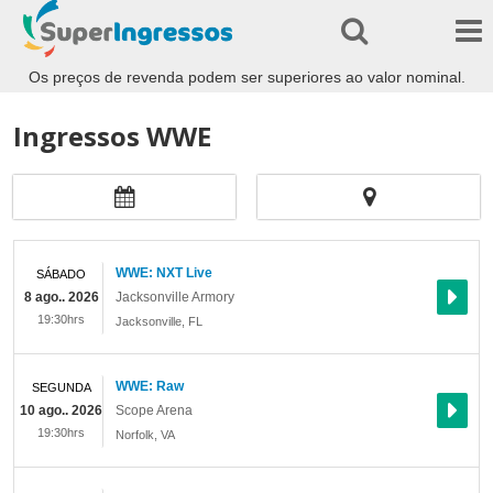
Os preços de revenda podem ser superiores ao valor nominal.
Ingressos WWE
WWE: NXT Live
SÁBADO
8 ago.. 2026
Jacksonville Armory
19:30hrs
Jacksonville
,
FL
WWE: Raw
SEGUNDA
10 ago.. 2026
Scope Arena
19:30hrs
Norfolk
,
VA