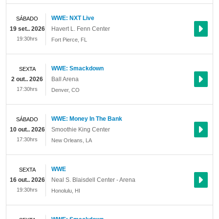
WWE: NXT Live
SÁBADO
19 set.. 2026
Havert L. Fenn Center
19:30hrs
Fort Pierce
,
FL
WWE: Smackdown
SEXTA
2 out.. 2026
Ball Arena
17:30hrs
Denver
,
CO
WWE: Money In The Bank
SÁBADO
10 out.. 2026
Smoothie King Center
17:30hrs
New Orleans
,
LA
WWE
SEXTA
16 out.. 2026
Neal S. Blaisdell Center - Arena
19:30hrs
Honolulu
,
HI