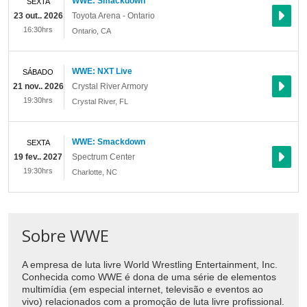
WWE: Smackdown
SEXTA
23 out.. 2026
Toyota Arena - Ontario
16:30hrs
Ontario
,
CA
WWE: NXT Live
SÁBADO
21 nov.. 2026
Crystal River Armory
19:30hrs
Crystal River
,
FL
WWE: Smackdown
SEXTA
19 fev.. 2027
Spectrum Center
19:30hrs
Charlotte
,
NC
Sobre WWE
A empresa de luta livre World Wrestling Entertainment, Inc.
Conhecida como WWE é dona de uma série de elementos
multimídia (em especial internet, televisão e eventos ao
vivo) relacionados com a promoção de luta livre profissional.