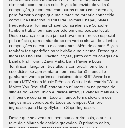
eliminado como artista solo, Styles foi trazido de volta à
competição, juntamente com outros quatro concorrentes,
para formar o grupo que mais tarde se tornaria conhecido
como One Direction. Natural de Holmes Chapel, Styles
freqüentou a Holmes Chapel Comprehensive School e
também trabalhou meio período em uma padaria local.
Desde criança, o artista já mostrava um interesse especial
pela música, apresentando-se em vários shows de talentos,
competições de canto e casamentos. Além de cantar, Styles
também fez aparições na televisão e no cinema. Desde que
ingressou no One Direction, Styles, junto com os colegas de
banda Niall Horan, Zayn Malik, Liam Payne e Louis
Tomlinson, lançaram três álbuns comercialmente bem-
sucedidos, se apresentaram em uma turnê mundial e
ganharam vários prêmios, incluindo dois BRIT Awards e
quatro MTV Video Music Prêmios. O single de estréia "What
Makes You Beautiful" estreou no número um na parada de
singles do Reino Unido e, desde então, já vendeu mais de 5
milhões de cópias em todo o mundo, tornando-o um dos
singles mais vendidos de todos os tempos. Compre
ingressos para Harry Styles no SuperIngressos.
Desde que se aventurou sem sua carreira solo, o artista
teve dois álbuns de estúdio gravados: O primeiro deles,