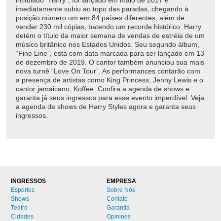
intitulado “Harry”, foi lançado em maio de 2017 e
imediatamente subiu ao topo das paradas, chegando à
posição número um em 84 países diferentes, além de
vender 230 mil cópias, batendo um recorde histórico. Harry
detém o título da maior semana de vendas de estréia de um
músico britânico nos Estados Unidos. Seu segundo álbum,
“Fine Line”, está com data marcada para ser lançado em 13
de dezembro de 2019. O cantor também anunciou sua mais
nova turnê “Love On Tour”. As performances contarão com
a presença de artistas como King Princess, Jenny Lewis e o
cantor jamaicano, Koffee. Confira a agenda de shows e
garanta já seus ingressos para esse evento imperdível. Veja
a agenda de shows de Harry Styles agora e garanta seus
ingressos.
INGRESSOS
EMPRESA
Esportes
Sobre Nós
Shows
Contato
Teatro
Garantia
Cidades
Opinioes