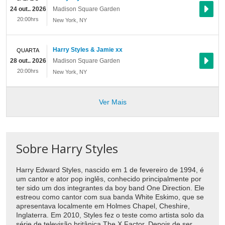
24 out.. 2026
Madison Square Garden
20:00hrs
New York
,
NY
Harry Styles & Jamie xx
QUARTA
28 out.. 2026
Madison Square Garden
20:00hrs
New York
,
NY
Ver Mais
Sobre Harry Styles
Harry Edward Styles, nascido em 1 de fevereiro de 1994, é
um cantor e ator pop inglês, conhecido principalmente por
ter sido um dos integrantes da boy band One Direction. Ele
estreou como cantor com sua banda White Eskimo, que se
apresentava localmente em Holmes Chapel, Cheshire,
Inglaterra. Em 2010, Styles fez o teste como artista solo da
série de televisão britânica The X Factor. Depois de ser