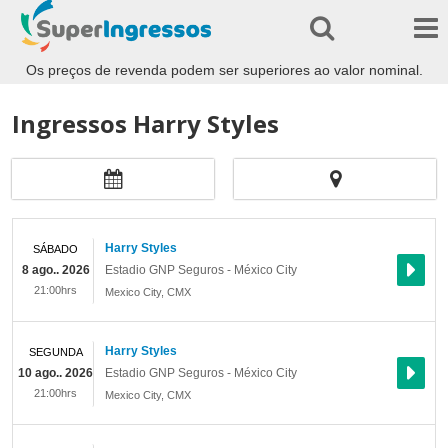
Os preços de revenda podem ser superiores ao valor nominal.
Ingressos Harry Styles
Harry Styles
SÁBADO
8 ago.. 2026
Estadio GNP Seguros - México City
21:00hrs
Mexico City
,
CMX
Harry Styles
SEGUNDA
10 ago.. 2026
Estadio GNP Seguros - México City
21:00hrs
Mexico City
,
CMX