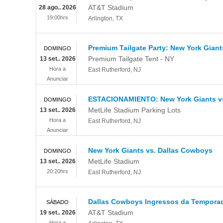
AT&T Stadium
28 ago.. 2026
19:00hrs
Arlington
,
TX
Premium Tailgate Party: New York Gian
DOMINGO
Premium Tailgate Tent - NY
13 set.. 2026
Hora a
East Rutherford
,
NJ
Anunciar
ESTACIONAMIENTO: New York Giants v
DOMINGO
MetLife Stadium Parking Lots
13 set.. 2026
Hora a
East Rutherford
,
NJ
Anunciar
New York Giants vs. Dallas Cowboys
DOMINGO
MetLife Stadium
13 set.. 2026
20:20hrs
East Rutherford
,
NJ
Dallas Cowboys Ingressos da Temporada
SÁBADO
AT&T Stadium
19 set.. 2026
Hora a