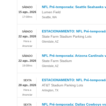
NFL Pré-temporada: Seattle Seahawks 
SÁBADO
Lumen Field
15 ago.. 2026
17:00hrs
Seattle
,
WA
ESTACIONAMIENTO: NFL Pré-temporada -
SÁBADO
State Farm Stadium Parking Lots
22 ago.. 2026
Hora a
Glendale
,
AZ
Anunciar
NFL Pré-temporada: Arizona Cardinals 
SÁBADO
State Farm Stadium
22 ago.. 2026
19:00hrs
Glendale
,
AZ
ESTACIONAMIENTO: NFL Pré-temporada 
SEXTA
AT&T Stadium Parking Lots
28 ago.. 2026
Hora a
Arlington
,
TX
Anunciar
NFL Pré-temporada: Dallas Cowboys vs
SEXTA