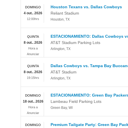
Houston Texans vs. Dallas Cowboys
DOMINGO
Reliant Stadium
4 out.. 2026
12:00hrs
Houston
,
TX
ESTACIONAMIENTO: Dallas Cowboys vs
QUINTA
AT&T Stadium Parking Lots
8 out.. 2026
Hora a
Arlington
,
TX
Anunciar
Dallas Cowboys vs. Tampa Bay Buccan
QUINTA
AT&T Stadium
8 out.. 2026
19:15hrs
Arlington
,
TX
ESTACIONAMIENTO: Green Bay Packers
DOMINGO
Lambeau Field Parking Lots
18 out.. 2026
Hora a
Green Bay
,
WI
Anunciar
Premium Tailgate Party: Green Bay Pac
DOMINGO