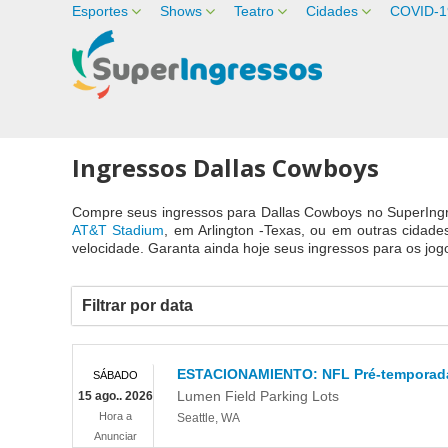
Esportes
Shows
Teatro
Cidades
COVID-1
Ingressos Dallas Cowboys
Compre seus ingressos para Dallas Cowboys no SuperIngr
AT&T Stadium
, em Arlington -Texas, ou em outras cidad
velocidade. Garanta ainda hoje seus ingressos para os jo
Filtrar por data
ESTACIONAMIENTO: NFL Pré-temporada 
SÁBADO
Lumen Field Parking Lots
15 ago.. 2026
Hora a
Seattle
,
WA
Anunciar