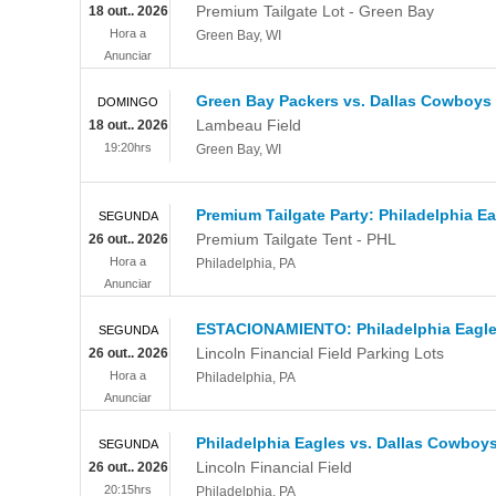
Premium Tailgate Lot - Green Bay
18 out.. 2026
Hora a
Green Bay
,
WI
Anunciar
Green Bay Packers vs. Dallas Cowboys
DOMINGO
Lambeau Field
18 out.. 2026
19:20hrs
Green Bay
,
WI
Premium Tailgate Party: Philadelphia E
SEGUNDA
Premium Tailgate Tent - PHL
26 out.. 2026
Hora a
Philadelphia
,
PA
Anunciar
ESTACIONAMIENTO: Philadelphia Eagle
SEGUNDA
Lincoln Financial Field Parking Lots
26 out.. 2026
Hora a
Philadelphia
,
PA
Anunciar
Philadelphia Eagles vs. Dallas Cowboy
SEGUNDA
Lincoln Financial Field
26 out.. 2026
20:15hrs
Philadelphia
,
PA