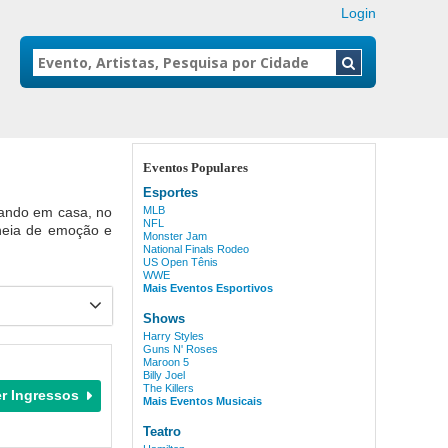
Login
Eventos Populares
Esportes
gando em casa, no
MLB
NFL
cheia de emoção e
Monster Jam
National Finals Rodeo
US Open Tênis
WWE
Mais Eventos Esportivos
Shows
Harry Styles
Guns N' Roses
Maroon 5
Billy Joel
The Killers
Mais Eventos Musicais
Teatro