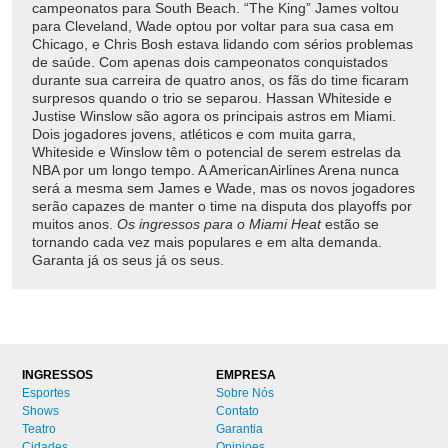
campeonatos para South Beach. “The King” James voltou
para Cleveland, Wade optou por voltar para sua casa em
Chicago, e Chris Bosh estava lidando com sérios problemas
de saúde. Com apenas dois campeonatos conquistados
durante sua carreira de quatro anos, os fãs do time ficaram
surpresos quando o trio se separou. Hassan Whiteside e
Justise Winslow são agora os principais astros em Miami.
Dois jogadores jovens, atléticos e com muita garra,
Whiteside e Winslow têm o potencial de serem estrelas da
NBA por um longo tempo. A AmericanAirlines Arena nunca
será a mesma sem James e Wade, mas os novos jogadores
serão capazes de manter o time na disputa dos playoffs por
muitos anos.
Os ingressos para o Miami Heat
estão se
tornando cada vez mais populares e em alta demanda.
Garanta já os seus já os seus.
INGRESSOS
EMPRESA
Esportes
Sobre Nós
Shows
Contato
Teatro
Garantia
Cidades
Opinioes