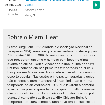
TERÇA
20 out.. 2026
Casas)
Hora a
Kaseya Center
Anunciar
Miami
,
FL
Sobre o Miami Heat
O time surgiu em 1988 quando a Associação Nacional de
Basquete (NBA) anunciou que acrescentaria quatro equipes
à liga entre 1988 e 1989. Miami foi uma das quatro cidades
que receberam um time o nomeou com base no clima
quente do sul da Flórida. Apesar do nome, o time não teve
um bom começo em nas primeiras temporadas na NBA. O
basquete em Miami teve dificuldade em se afirmar como um
esporte popular. Nas quatro primeiras temporadas a quipe
não conseguiu aumentar suas vitórias, limitadas por uma
temporada de 38 vitórias em 1992 que levaram à primeira
aparição na pós-temporada da franquia. Em última análise,
eles foram eliminados da primeira rodada dos playoffs pelo
eventual campeão das finais da NBA Chicago Bulls. A
temporada de 1996 começou uma nova era de sucesso do