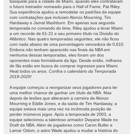
basquete para a cidade de Miami, quando eles contrataram
o futuro treinador nomeado para o Hall of Fame, Pat Riley.
Sua experiência ajudou a remodelar os padrões da equipe
com contratações que incluíam Alonzo Mourning, Tim
Hardaway e Jamal Mashburn. Em apenas sua segunda
temporada no comando do time, Riley ajudou a levar Miami
a um recorde de 61-21 e seu primeiro título na Divisão do
Atlântico. Nas quatro temporadas seguintes, ele não ficou
com nada abaixo de uma porcentagem vencedora de 0,610.
Embora não tenham aparecido nas finais da NBA em
nenhuma dessas temporadas, eles foram um dos
oponentes mais formidáveis da liga. Desde então, milhares
de fãs estão em busca de comprar ingressos para Miami
Heat todos os anos.
Confira o calendário da Temporada
2019-2020!
A equipe começou a reorganizar seus jogadores para ter
uma melhor chance de ganhar um título da NBA. Mas
depois de lesões que alteraram a carreira de Alonzo
Mourning e Eddie Jones, e da saída de Tim Hardaway, a
equipe estava mais uma vez na incômoda posição de
perder inúmeros jogos. Após a temporada de 2003, a
equipe selecionou a talentoso armador Dwyane Wade no
Draft da NBA. Além de jogadores como Caron Butler e
Lamar Odom, o astro Wade ajudou a mudar a história do