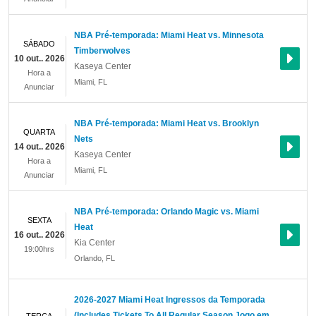
NBA Pré-temporada: Miami Heat vs. Minnesota
SÁBADO
Timberwolves
10 out.. 2026
Kaseya Center
Hora a
Miami
,
FL
Anunciar
NBA Pré-temporada: Miami Heat vs. Brooklyn
QUARTA
Nets
14 out.. 2026
Kaseya Center
Hora a
Miami
,
FL
Anunciar
NBA Pré-temporada: Orlando Magic vs. Miami
SEXTA
Heat
16 out.. 2026
Kia Center
19:00hrs
Orlando
,
FL
2026-2027 Miami Heat Ingressos da Temporada
(Includes Tickets To All Regular Season Jogo em