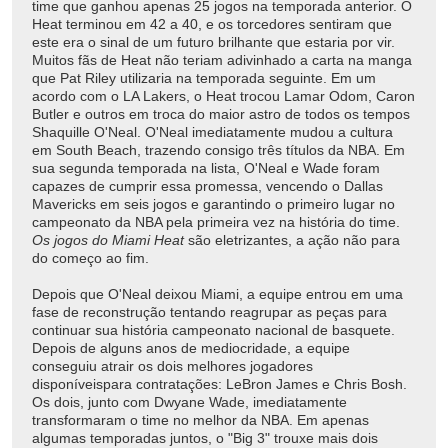
time que ganhou apenas 25 jogos na temporada anterior. O
Heat terminou em 42 a 40, e os torcedores sentiram que
este era o sinal de um futuro brilhante que estaria por vir.
Muitos fãs de Heat não teriam adivinhado a carta na manga
que Pat Riley utilizaria na temporada seguinte. Em um
acordo com o LA Lakers, o Heat trocou Lamar Odom, Caron
Butler e outros em troca do maior astro de todos os tempos
Shaquille O'Neal. O'Neal imediatamente mudou a cultura
em South Beach, trazendo consigo três títulos da NBA. Em
sua segunda temporada na lista, O'Neal e Wade foram
capazes de cumprir essa promessa, vencendo o Dallas
Mavericks em seis jogos e garantindo o primeiro lugar no
campeonato da NBA pela primeira vez na história do time.
Os jogos do Miami Heat
são eletrizantes, a ação não para
do começo ao fim.
Depois que O'Neal deixou Miami, a equipe entrou em uma
fase de reconstrução tentando reagrupar as peças para
continuar sua história campeonato nacional de basquete.
Depois de alguns anos de mediocridade, a equipe
conseguiu atrair os dois melhores jogadores
disponíveispara contratações: LeBron James e Chris Bosh.
Os dois, junto com Dwyane Wade, imediatamente
transformaram o time no melhor da NBA. Em apenas
algumas temporadas juntos, o "Big 3" trouxe mais dois