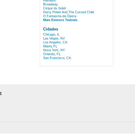
Hamilton
Broadway
Cirque du Soleil
Harry Potter And The Cursed Child
O Fantasma da Ópera
Mais Eventos Teatrais
Cidades
Chicago, IL
Las Vegas, NV
Los Angeles, CA
Miami, FL
Nova York, NY
Orlando, FL
San Francisco, CA
E