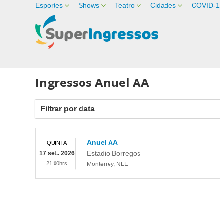
Esportes
Shows
Teatro
Cidades
COVID-1
Ingressos Anuel AA
Filtrar por data
Anuel AA
QUINTA
Estadio Borregos
17 set.. 2026
21:00hrs
Monterrey
,
NLE