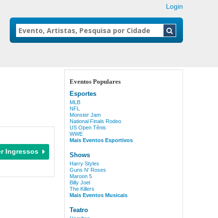
Login
Eventos Populares
Esportes
MLB
NFL
Monster Jam
National Finals Rodeo
US Open Tênis
WWE
Mais Eventos Esportivos
Shows
Harry Styles
Guns N' Roses
Maroon 5
Billy Joel
The Killers
Mais Eventos Musicais
Teatro