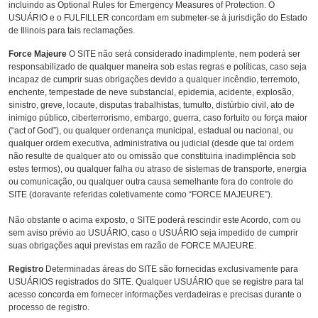
incluindo as Optional Rules for Emergency Measures of Protection. O
USUÁRIO e o FULFILLER concordam em submeter-se à jurisdição do Estado
de Illinois para tais reclamações.
Force Majeure
O SITE não será considerado inadimplente, nem poderá ser
responsabilizado de qualquer maneira sob estas regras e políticas, caso seja
incapaz de cumprir suas obrigações devido a qualquer incêndio, terremoto,
enchente, tempestade de neve substancial, epidemia, acidente, explosão,
sinistro, greve, locaute, disputas trabalhistas, tumulto, distúrbio civil, ato de
inimigo público, ciberterrorismo, embargo, guerra, caso fortuito ou força maior
(“act of God”), ou qualquer ordenança municipal, estadual ou nacional, ou
qualquer ordem executiva, administrativa ou judicial (desde que tal ordem
não resulte de qualquer ato ou omissão que constituiria inadimplência sob
estes termos), ou qualquer falha ou atraso de sistemas de transporte, energia
ou comunicação, ou qualquer outra causa semelhante fora do controle do
SITE (doravante referidas coletivamente como “FORCE MAJEURE”).
Não obstante o acima exposto, o SITE poderá rescindir este Acordo, com ou
sem aviso prévio ao USUÁRIO, caso o USUÁRIO seja impedido de cumprir
suas obrigações aqui previstas em razão de FORCE MAJEURE.
Registro
Determinadas áreas do SITE são fornecidas exclusivamente para
USUÁRIOS registrados do SITE. Qualquer USUÁRIO que se registre para tal
acesso concorda em fornecer informações verdadeiras e precisas durante o
processo de registro.