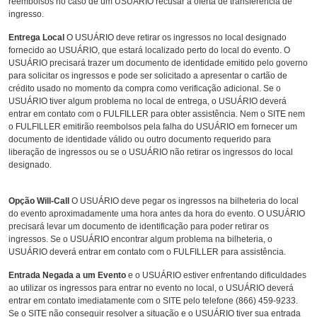
reembolsos no caso de um USUÁRIO recusar a oferta de transferência de
ingresso.
Entrega Local
O USUÁRIO deve retirar os ingressos no local designado
fornecido ao USUÁRIO, que estará localizado perto do local do evento. O
USUÁRIO precisará trazer um documento de identidade emitido pelo governo
para solicitar os ingressos e pode ser solicitado a apresentar o cartão de
crédito usado no momento da compra como verificação adicional. Se o
USUÁRIO tiver algum problema no local de entrega, o USUÁRIO deverá
entrar em contato com o FULFILLER para obter assistência. Nem o SITE nem
o FULFILLER emitirão reembolsos pela falha do USUÁRIO em fornecer um
documento de identidade válido ou outro documento requerido para
liberação de ingressos ou se o USUÁRIO não retirar os ingressos do local
designado.
Opção Will-Call
O USUÁRIO deve pegar os ingressos na bilheteria do local
do evento aproximadamente uma hora antes da hora do evento. O USUÁRIO
precisará levar um documento de identificação para poder retirar os
ingressos. Se o USUÁRIO encontrar algum problema na bilheteria, o
USUÁRIO deverá entrar em contato com o FULFILLER para assistência.
Entrada Negada a um Evento
e o USUÁRIO estiver enfrentando dificuldades
ao utilizar os ingressos para entrar no evento no local, o USUÁRIO deverá
entrar em contato imediatamente com o SITE pelo telefone (866) 459-9233.
Se o SITE não conseguir resolver a situação e o USUÁRIO tiver sua entrada