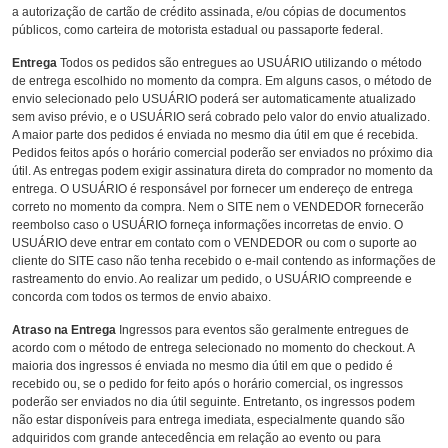
a autorização de cartão de crédito assinada, e/ou cópias de documentos
públicos, como carteira de motorista estadual ou passaporte federal.
Entrega
Todos os pedidos são entregues ao USUÁRIO utilizando o método
de entrega escolhido no momento da compra. Em alguns casos, o método de
envio selecionado pelo USUÁRIO poderá ser automaticamente atualizado
sem aviso prévio, e o USUÁRIO será cobrado pelo valor do envio atualizado.
A maior parte dos pedidos é enviada no mesmo dia útil em que é recebida.
Pedidos feitos após o horário comercial poderão ser enviados no próximo dia
útil. As entregas podem exigir assinatura direta do comprador no momento da
entrega. O USUÁRIO é responsável por fornecer um endereço de entrega
correto no momento da compra. Nem o SITE nem o VENDEDOR fornecerão
reembolso caso o USUÁRIO forneça informações incorretas de envio. O
USUÁRIO deve entrar em contato com o VENDEDOR ou com o suporte ao
cliente do SITE caso não tenha recebido o e-mail contendo as informações de
rastreamento do envio. Ao realizar um pedido, o USUÁRIO compreende e
concorda com todos os termos de envio abaixo.
Atraso na Entrega
Ingressos para eventos são geralmente entregues de
acordo com o método de entrega selecionado no momento do checkout. A
maioria dos ingressos é enviada no mesmo dia útil em que o pedido é
recebido ou, se o pedido for feito após o horário comercial, os ingressos
poderão ser enviados no dia útil seguinte. Entretanto, os ingressos podem
não estar disponíveis para entrega imediata, especialmente quando são
adquiridos com grande antecedência em relação ao evento ou para