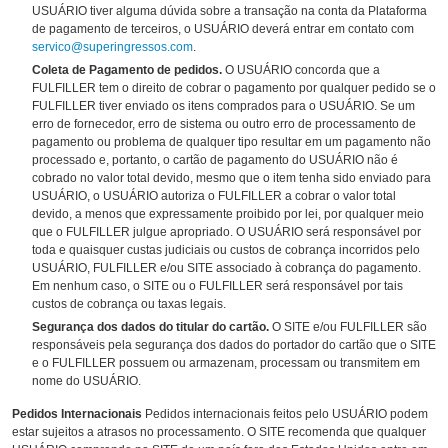
USUÁRIO tiver alguma dúvida sobre a transação na conta da Plataforma
de pagamento de terceiros, o USUÁRIO deverá entrar em contato com
servico@superingressos.com
.
Coleta de Pagamento de pedidos.
O USUÁRIO concorda que a
FULFILLER tem o direito de cobrar o pagamento por qualquer pedido se o
FULFILLER tiver enviado os itens comprados para o USUÁRIO. Se um
erro de fornecedor, erro de sistema ou outro erro de processamento de
pagamento ou problema de qualquer tipo resultar em um pagamento não
processado e, portanto, o cartão de pagamento do USUÁRIO não é
cobrado no valor total devido, mesmo que o item tenha sido enviado para
USUÁRIO, o USUÁRIO autoriza o FULFILLER a cobrar o valor total
devido, a menos que expressamente proibido por lei, por qualquer meio
que o FULFILLER julgue apropriado. O USUÁRIO será responsável por
toda e quaisquer custas judiciais ou custos de cobrança incorridos pelo
USUÁRIO, FULFILLER e/ou SITE associado à cobrança do pagamento.
Em nenhum caso, o SITE ou o FULFILLER será responsável por tais
custos de cobrança ou taxas legais.
Segurança dos dados do titular do cartão.
O SITE e/ou FULFILLER são
responsáveis pela segurança dos dados do portador do cartão que o SITE
e o FULFILLER possuem ou armazenam, processam ou transmitem em
nome do USUÁRIO.
Pedidos Internacionais
Pedidos internacionais feitos pelo USUÁRIO podem
estar sujeitos a atrasos no processamento. O SITE recomenda que qualquer