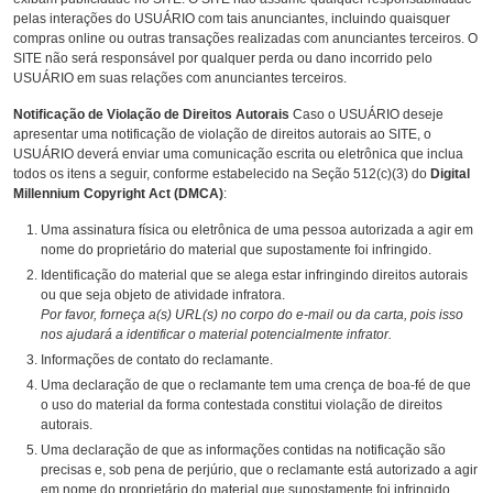
pelas interações do USUÁRIO com tais anunciantes, incluindo quaisquer
compras online ou outras transações realizadas com anunciantes terceiros. O
SITE não será responsável por qualquer perda ou dano incorrido pelo
USUÁRIO em suas relações com anunciantes terceiros.
Notificação de Violação de Direitos Autorais
Caso o USUÁRIO deseje
apresentar uma notificação de violação de direitos autorais ao SITE, o
USUÁRIO deverá enviar uma comunicação escrita ou eletrônica que inclua
todos os itens a seguir, conforme estabelecido na Seção 512(c)(3) do
Digital
Millennium Copyright Act (DMCA)
:
Uma assinatura física ou eletrônica de uma pessoa autorizada a agir em
nome do proprietário do material que supostamente foi infringido.
Identificação do material que se alega estar infringindo direitos autorais
ou que seja objeto de atividade infratora.
Por favor, forneça a(s) URL(s) no corpo do e-mail ou da carta, pois isso
nos ajudará a identificar o material potencialmente infrator.
Informações de contato do reclamante.
Uma declaração de que o reclamante tem uma crença de boa-fé de que
o uso do material da forma contestada constitui violação de direitos
autorais.
Uma declaração de que as informações contidas na notificação são
precisas e, sob pena de perjúrio, que o reclamante está autorizado a agir
em nome do proprietário do material que supostamente foi infringido.