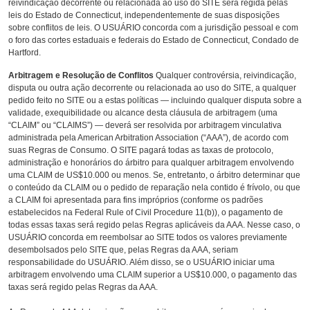
reivindicação decorrente ou relacionada ao uso do SITE será regida pelas
leis do Estado de Connecticut, independentemente de suas disposições
sobre conflitos de leis. O USUÁRIO concorda com a jurisdição pessoal e com
o foro das cortes estaduais e federais do Estado de Connecticut, Condado de
Hartford.
Arbitragem e Resolução de Conflitos
Qualquer controvérsia, reivindicação,
disputa ou outra ação decorrente ou relacionada ao uso do SITE, a qualquer
pedido feito no SITE ou a estas políticas — incluindo qualquer disputa sobre a
validade, exequibilidade ou alcance desta cláusula de arbitragem (uma
“CLAIM” ou “CLAIMS”) — deverá ser resolvida por arbitragem vinculativa
administrada pela American Arbitration Association (“AAA”), de acordo com
suas Regras de Consumo. O SITE pagará todas as taxas de protocolo,
administração e honorários do árbitro para qualquer arbitragem envolvendo
uma CLAIM de US$10.000 ou menos. Se, entretanto, o árbitro determinar que
o conteúdo da CLAIM ou o pedido de reparação nela contido é frívolo, ou que
a CLAIM foi apresentada para fins impróprios (conforme os padrões
estabelecidos na Federal Rule of Civil Procedure 11(b)), o pagamento de
todas essas taxas será regido pelas Regras aplicáveis da AAA. Nesse caso, o
USUÁRIO concorda em reembolsar ao SITE todos os valores previamente
desembolsados pelo SITE que, pelas Regras da AAA, seriam
responsabilidade do USUÁRIO. Além disso, se o USUÁRIO iniciar uma
arbitragem envolvendo uma CLAIM superior a US$10.000, o pagamento das
taxas será regido pelas Regras da AAA.