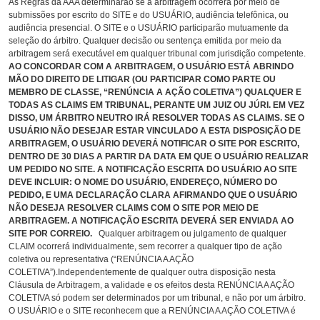
As Regras da AAA determinarão se a arbitragem ocorrerá por meio de
submissões por escrito do SITE e do USUÁRIO, audiência telefônica, ou
audiência presencial. O SITE e o USUÁRIO participarão mutuamente da
seleção do árbitro. Qualquer decisão ou sentença emitida por meio da
arbitragem será executável em qualquer tribunal com jurisdição competente.
AO CONCORDAR COM A ARBITRAGEM, O USUÁRIO ESTÁ ABRINDO
MÃO DO DIREITO DE LITIGAR (OU PARTICIPAR COMO PARTE OU
MEMBRO DE CLASSE, “RENÚNCIA A AÇÃO COLETIVA”) QUALQUER E
TODAS AS CLAIMS EM TRIBUNAL, PERANTE UM JUIZ OU JÚRI. EM VEZ
DISSO, UM ÁRBITRO NEUTRO IRÁ RESOLVER TODAS AS CLAIMS. SE O
USUÁRIO NÃO DESEJAR ESTAR VINCULADO A ESTA DISPOSIÇÃO DE
ARBITRAGEM, O USUÁRIO DEVERÁ NOTIFICAR O SITE POR ESCRITO,
DENTRO DE 30 DIAS A PARTIR DA DATA EM QUE O USUÁRIO REALIZAR
UM PEDIDO NO SITE. A NOTIFICAÇÃO ESCRITA DO USUÁRIO AO SITE
DEVE INCLUIR: O NOME DO USUÁRIO, ENDEREÇO, NÚMERO DO
PEDIDO, E UMA DECLARAÇÃO CLARA AFIRMANDO QUE O USUÁRIO
NÃO DESEJA RESOLVER CLAIMS COM O SITE POR MEIO DE
ARBITRAGEM. A NOTIFICAÇÃO ESCRITA DEVERÁ SER ENVIADA AO
SITE POR CORREIO.
Qualquer arbitragem ou julgamento de qualquer
CLAIM ocorrerá individualmente, sem recorrer a qualquer tipo de ação
coletiva ou representativa (“RENÚNCIA A AÇÃO
COLETIVA”).Independentemente de qualquer outra disposição nesta
Cláusula de Arbitragem, a validade e os efeitos desta RENÚNCIA A AÇÃO
COLETIVA só podem ser determinados por um tribunal, e não por um árbitro.
O USUÁRIO e o SITE reconhecem que a RENÚNCIA A AÇÃO COLETIVA é