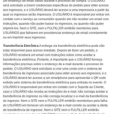
um endereço de email válido durante o processo de compra. O USUÁRIO
será solicitado a inserir credenciais específicas do pedido para obter acesso
aos ingressos, e o USUÁRIO deverá ter acesso a uma impressora a partir da
qual os ingressos serão impressos. O USUÁRIO é responsável por entrar em
contato com o serviço ao consumidor quando ele não receber um email com
instruções, quando não puder baixar os ingressos, ou quando não puder
imprimi-los. Nem o SITE, nem o FULFILLER emitirão reembolso para
USUÁRIOS que falharem em providenciar endereço de email corretamente
ou em imprimir seus ingressos.
Transferência Eletrônica
A entrega via transferência eletrônica pode não
estar disponível para acesso imediato. Depois de fazer um pedido, o
USUÁRIO receberá um email com instruções sobre como aceitar a
transferência eletrônica; Portanto, é importante que o USUÁRIO forneça
informações precisas sobre o endereço de e-mail durante o processo do
pedido. O USUÁRIO será solicitado a criar uma conta com o sistema de
transferência de ingressos associado para obter acesso aos ingressos, e o
USUÁRIO deverá ter acesso a um smartphone para apresentar o QR code
exibido pelo sistema de transferência eletrônica para entrada no evento. O
USUÁRIO é responsável por entrar em contato com o Suporte ao Cliente,
caso o USUÁRIO não receba as instruções do e-mail, não consiga aceitar a
transferência do ingresso ou não consiga localizar o e-mail da transferência
do ingresso. Nem o SITE nem o FULFILLER emitirão reembolsos pela falha
do USUÁRIO em fornecer um endereço de e-mail correto ou aceitar a oferta
de transferência de ingresso. Nem o SITE nem o FULFILLER emitirão