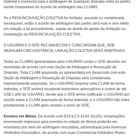
material e essencial para a arbitragem de quaisquer disputas entre as partes,
sendo inseparável do acordo de arbitragem das CLAIMS.
Se a RENÚNCIA A AÇÃO COLETIVA for limitada, anulada ou considerada
inexequível, então o acordo de arbitragem das partes será nulo e sem efeito
em relação a tal procedimento, sujeito ao direito de apelar da limitação ou
invalidação da RENÚNCIA A AÇÃO COLETIVA.
O USUÁRIO E O SITE RECONHECEM E CONCORDAM QUE, SOB
NENHUMA CIRCUNSTÂNCIA, UMA AÇÃO COLETIVA SERÁ ARBITRADA.
Todas as CLAIMS apresentadas pelo USUÁRIO contra o SITE deverão ser
resolvidas de acordo com esta Seção de Arbitragem e Resolução de
Disputas. Toda CLAIM arquivada ou apresentada em desacordo com esta
Seção de Arbitragem e Resolução de Disputas será considerada
impropriamente arquivada. Se o USUÁRIO arquivar uma CLAIM de forma
indevida, o SITE poderá recuperar honorários advocatícios e custos de até
US$ 1.000 do USUÁRIO, desde que o SITE tenha notificado o USUÁRIO por
escrito sobre a CLAIM arquivada de forma indevida, e o USUÁRIO não retire
prontamente a CLAIM após receber o aviso do SITE.
Eventos em Illinois.
De acordo com 815 ILCS 414/1.5(c)(5), reclamações
envolvendo ingressos para eventos no estado de Illinois poderão ser
resolvidas por meio de arbitragem vinculativa, administrada pela American
Arbitration Association, de acordo com suas Commercial Arbitration Rules,