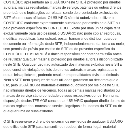
CONTEÚDO apresentado ao USUÁRIO neste SITE é protegido por direitos
autorais, marcas registradas, marcas de serviço, patentes ou outros direitos
proprietários e legislações correlatas, sendo de propriedade exclusiva do
SITE e/ou de suas afiliadas. O USUÁRIO só está autorizado a utilizar o
CONTEÚDO conforme expressamente autorizado por escrito pelo SITE ou
pelo provedor específico do CONTEÚDO. Exceto por uma única cópia feita
exclusivamente para uso pessoal, o USUÁRIO não pode copiar, reproduzir,
modificar, republicar, fazer upload, postar, transmitir ou distribuir qualquer
documento ou informação deste SITE, independentemente da forma ou meio,
sem permissão prévia por escrito do SITE ou do provedor específico do
CONTEÚDO. O USUÁRIO é o único responsável por obter permissão antes
de reutilizar qualquer material protegido por direitos autorais disponibilizado
neste SITE. Qualquer uso não autorizado dos materiais exibidos neste SITE
pode constituir violação de leis de direitos autorais, marcas registradas e
outras leis aplicáveis, podendo resultar em penalidades civis ou criminais.
Nem o SITE nem qualquer de suas afiliadas garantem ou declaram que o
uso, pelo USUÁRIO, de materiais exibidos ou obtidos por meio deste SITE
não infringirá direitos de terceiros. Todas as demais marcas registradas ou
marcas de serviço são propriedade de seus respectivos donos. Nenhuma
disposição destes TERMOS concede ao USUÁRIO qualquer direito de uso de
marcas registradas, marcas de serviço, logotipos e/ou nomes do SITE ou de
qualquer uma de suas afiliadas.
O SITE reserva-se o direito de encerrar os privilégios de qualquer USUÁRIO
que utilize este SITE para transmitir ou receber, de forma ilegal, material