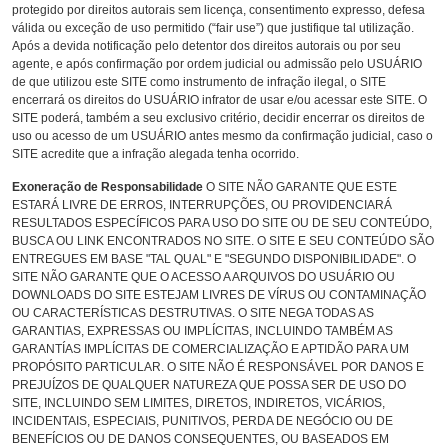
protegido por direitos autorais sem licença, consentimento expresso, defesa
válida ou exceção de uso permitido (“fair use”) que justifique tal utilização.
Após a devida notificação pelo detentor dos direitos autorais ou por seu
agente, e após confirmação por ordem judicial ou admissão pelo USUÁRIO
de que utilizou este SITE como instrumento de infração ilegal, o SITE
encerrará os direitos do USUÁRIO infrator de usar e/ou acessar este SITE. O
SITE poderá, também a seu exclusivo critério, decidir encerrar os direitos de
uso ou acesso de um USUÁRIO antes mesmo da confirmação judicial, caso o
SITE acredite que a infração alegada tenha ocorrido.
Exoneração de Responsabilidade
O SITE NÃO GARANTE QUE ESTE
ESTARÁ LIVRE DE ERROS, INTERRUPÇÕES, OU PROVIDENCIARÁ
RESULTADOS ESPECÍFICOS PARA USO DO SITE OU DE SEU CONTEÚDO,
BUSCA OU LINK ENCONTRADOS NO SITE. O SITE E SEU CONTEÚDO SÃO
ENTREGUES EM BASE "TAL QUAL" E "SEGUNDO DISPONIBILIDADE". O
SITE NÃO GARANTE QUE O ACESSO A ARQUIVOS DO USUÁRIO OU
DOWNLOADS DO SITE ESTEJAM LIVRES DE VÍRUS OU CONTAMINAÇÃO
OU CARACTERÍSTICAS DESTRUTIVAS. O SITE NEGA TODAS AS
GARANTIAS, EXPRESSAS OU IMPLÍCITAS, INCLUINDO TAMBÉM AS
GARANTÍAS IMPLÍCITAS DE COMERCIALIZAÇÃO E APTIDÃO PARA UM
PROPÓSITO PARTICULAR. O SITE NÃO É RESPONSÁVEL POR DANOS E
PREJUÍZOS DE QUALQUER NATUREZA QUE POSSA SER DE USO DO
SITE, INCLUINDO SEM LIMITES, DIRETOS, INDIRETOS, VICÁRIOS,
INCIDENTAIS, ESPECIAIS, PUNITIVOS, PERDA DE NEGÓCIO OU DE
BENEFÍCIOS OU DE DANOS CONSEQUENTES, OU BASEADOS EM