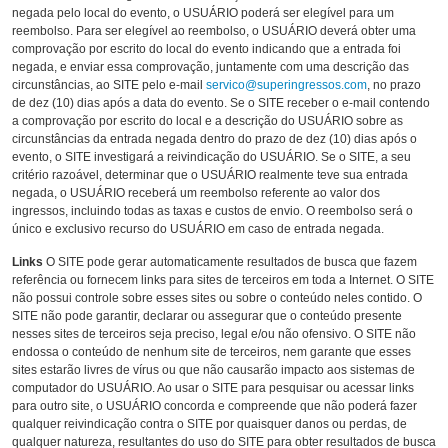
negada pelo local do evento, o USUÁRIO poderá ser elegível para um
reembolso. Para ser elegível ao reembolso, o USUÁRIO deverá obter uma
comprovação por escrito do local do evento indicando que a entrada foi
negada, e enviar essa comprovação, juntamente com uma descrição das
circunstâncias, ao SITE pelo e-mail
servico@superingressos.com
, no prazo
de dez (10) dias após a data do evento. Se o SITE receber o e-mail contendo
a comprovação por escrito do local e a descrição do USUÁRIO sobre as
circunstâncias da entrada negada dentro do prazo de dez (10) dias após o
evento, o SITE investigará a reivindicação do USUÁRIO. Se o SITE, a seu
critério razoável, determinar que o USUÁRIO realmente teve sua entrada
negada, o USUÁRIO receberá um reembolso referente ao valor dos
ingressos, incluindo todas as taxas e custos de envio. O reembolso será o
único e exclusivo recurso do USUÁRIO em caso de entrada negada.
Links
O SITE pode gerar automaticamente resultados de busca que fazem
referência ou fornecem links para sites de terceiros em toda a Internet. O SITE
não possui controle sobre esses sites ou sobre o conteúdo neles contido. O
SITE não pode garantir, declarar ou assegurar que o conteúdo presente
nesses sites de terceiros seja preciso, legal e/ou não ofensivo. O SITE não
endossa o conteúdo de nenhum site de terceiros, nem garante que esses
sites estarão livres de vírus ou que não causarão impacto aos sistemas de
computador do USUÁRIO. Ao usar o SITE para pesquisar ou acessar links
para outro site, o USUÁRIO concorda e compreende que não poderá fazer
qualquer reivindicação contra o SITE por quaisquer danos ou perdas, de
qualquer natureza, resultantes do uso do SITE para obter resultados de busca