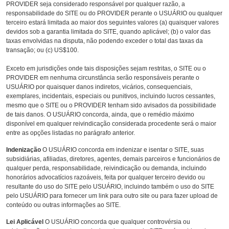
PROVIDER seja considerado responsável por qualquer razão, a
responsabilidade do SITE ou do PROVIDER perante o USUÁRIO ou qualquer
terceiro estará limitada ao maior dos seguintes valores (a) quaisquer valores
devidos sob a garantia limitada do SITE, quando aplicável; (b) o valor das
taxas envolvidas na disputa, não podendo exceder o total das taxas da
transação; ou (c) US$100.
Exceto em jurisdições onde tais disposições sejam restritas, o SITE ou o
PROVIDER em nenhuma circunstância serão responsáveis perante o
USUÁRIO por quaisquer danos indiretos, vicários, consequenciais,
exemplares, incidentais, especiais ou punitivos, incluindo lucros cessantes,
mesmo que o SITE ou o PROVIDER tenham sido avisados da possibilidade
de tais danos. O USUÁRIO concorda, ainda, que o remédio máximo
disponível em qualquer reivindicação considerada procedente será o maior
entre as opções listadas no parágrafo anterior.
Indenização
O USUÁRIO concorda em indenizar e isentar o SITE, suas
subsidiárias, afiliadas, diretores, agentes, demais parceiros e funcionários de
qualquer perda, responsabilidade, reivindicação ou demanda, incluindo
honorários advocatícios razoáveis, feita por qualquer terceiro devido ou
resultante do uso do SITE pelo USUÁRIO, incluindo também o uso do SITE
pelo USUÁRIO para fornecer um link para outro site ou para fazer upload de
conteúdo ou outras informações ao SITE.
Lei Aplicável
O USUÁRIO concorda que qualquer controvérsia ou