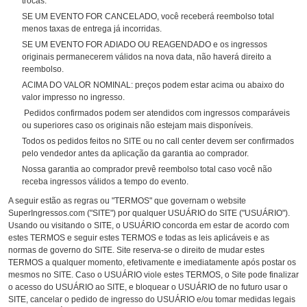
trocas.
SE UM EVENTO FOR CANCELADO, você receberá reembolso total
menos taxas de entrega já incorridas.
SE UM EVENTO FOR ADIADO OU REAGENDADO e os ingressos
originais permanecerem válidos na nova data, não haverá direito a
reembolso.
ACIMA DO VALOR NOMINAL: preços podem estar acima ou abaixo do
valor impresso no ingresso.
Pedidos confirmados podem ser atendidos com ingressos comparáveis
ou superiores caso os originais não estejam mais disponíveis.
Todos os pedidos feitos no SITE ou no call center devem ser confirmados
pelo vendedor antes da aplicação da garantia ao comprador.
Nossa garantia ao comprador prevê reembolso total caso você não
receba ingressos válidos a tempo do evento.
A seguir estão as regras ou "TERMOS" que governam o website
SuperIngressos.com ("SITE") por qualquer USUÁRIO do SITE ("USUÁRIO").
Usando ou visitando o SITE, o USUÁRIO concorda em estar de acordo com
estes TERMOS e seguir estes TERMOS e todas as leis aplicáveis e as
normas de governo do SITE. Site reserva-se o direito de mudar estes
TERMOS a qualquer momento, efetivamente e imediatamente após postar os
mesmos no SITE. Caso o USUÁRIO viole estes TERMOS, o Site pode finalizar
o acesso do USUÁRIO ao SITE, e bloquear o USUÁRIO de no futuro usar o
SITE, cancelar o pedido de ingresso do USUÁRIO e/ou tomar medidas legais