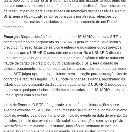
USUÁRIO comprando no SITE de um país fora dos Estados Unidos entre em
contato com sua empresa de cartão de crédito ou instituição financeira antes
de fazer um pedido para evitar atrasos ou retenções desnecessárias. Nem o
SITE, nem o FULFILLER serão responsáveis por atrasos, retenções ou
quaisquer taxas extras associadas com o processamento de um Pedido
Internacional.
Encargos Disputados
Ao fazer um pedido, o USUÁRIO autoriza o SITE a
cobrar o método de pagamento do USUÁRIO pelo valor total, que inclui o
preço do ingresso, taxas de serviço e entrega e quaisquer outros serviços
opcionais que o USUÁRIO concorde em comprar. Se o USUÁRIO disputar
uma cobrança e for determinado que a cobrança é válida e não resultar em
fraude de cartão de crédito ou outro pagamento, o SITE terá o direito de
solicitar pagamento, incluindo todas as taxas associadas, por qualquer meio
que o SITE julgar apropriado, incluindo, sem limitação para usar agências de
cobrança e recursos legais. O SITE pode mitigar seus danos, registrando os
tickets que são o assunto da disputa de pagamento. O USUÁRIO pode perder
o acesso a qualquer / todos os bilhetes comprados se o USUÁRIO apresentar
uma disputa com o emissor.
Lista de Eventos
O SITE não garante a exatidão das informações sobre
eventos exibidas no SITE, incluindo, mas não se limitando a: nome do evento,
local do evento, localidade, horário de início do evento ou data do evento. Os
horários de início dos eventos estão sujeitos a alterações sem aviso prévio.
Alterações em um evento — incluindo, mas não se limitando a: local do
evento, horário do evento, data do evento, lista de artistas, formato da