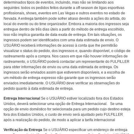
determinados tipos de eventos, incluindo, mas não se limitando aos
seguintes: todos os pedidos feitos durante a off-season de ligas esportivas
profissionais, shows, eventos em Las Vegas e outros eventos no estado de
Nevada. A entrega também pode sofrer atraso devido a ações do artista, do
local do evento ou do time organizador. Embora a maioria dos ingressos seja
entregue dentro de três dias úteis a partir do método de entrega escolhido,
isso não implica garantia de data exata de entrega. Em tais situações, os
ingressos podem ser identificados com uma data estimada de envio. O
USUÁRIO receberá informações de acesso à conta que lhe permitirão
visualizar o status do pedido, dos ingressos e, quando disponível, o código de
rastreamento após a compra. Nos casos em que não houver informações de
rastreamento, o USUÁRIO poderá contactar um representante do FULFILLER
para obter informações de envio ou uma data estimada de entrega. Os
ingressos serão enviados assim que estiverem disponíveis, e a escolha de
um método de entrega expresso não garante que os ingressos serão
enviados imediatamente. O USUÁRIO deve verificar as observações do
pedido quanto à data estimada de entrega.
Entrega Internacional
Se o USUÁRIO estiver localizado fora dos Estados
Unidos, deverá selecionar uma opção de Entrega Internacional. Se uma
opção de envio doméstico for selecionada para um pedido cujo destino esteja
fora dos Estados Unidos, o custo de envio será ajustado pelo FULFILLER
após a realização do pedido, de modo a aplicar a tarifa internacional
Verificação da Entrega
Se o USUÁRIO especificar um endereço de entrega