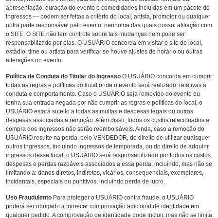
apresentação, duração do evento e comodidades incluídas em um pacote de
ingressos — podem ser feitas a critério do local, artista, promotor ou qualquer
outra parte responsável pelo evento, nenhuma das quais possui afiliação com
o SITE. O SITE não tem controle sobre tais mudanças nem pode ser
responsabilizado por elas. O USUÁRIO concorda em visitar o site do local,
estádio, time ou artista para verificar se houve ajustes de horário ou outras
alterações no evento.
Política de Conduta do Titular do Ingresso
O USUÁRIO concorda em cumprir
todas as regras e políticas do local onde o evento será realizado, relativas à
conduta e comportamento. Caso o USUÁRIO seja removido do evento ou
tenha sua entrada negada por não cumprir as regras e políticas do local, o
USUÁRIO estará sujeito a todas as multas e despesas legais ou outras
despesas associadas à remoção. Além disso, todos os custos relacionados à
compra dos ingressos não serão reembolsáveis. Ainda, caso a remoção do
USUÁRIO resulte na perda, pelo VENDEDOR, do direito de utilizar quaisquer
outros ingressos, incluindo ingressos de temporada, ou do direito de adquirir
ingressos desse local, o USUÁRIO será responsabilizado por todos os custos,
despesas e perdas razoáveis associados a essa perda, incluindo, mas não se
limitando a: danos diretos, indiretos, vicários, consequenciais, exemplares,
incidentais, especiais ou punitivos, incluindo perda de lucro.
Uso Fraudulento
Para proteger o USUÁRIO contra fraude, o USUÁRIO
poderá ser obrigado a fornecer comprovação adicional de identidade em
qualquer pedido. A comprovação de identidade pode incluir, mas não se limita