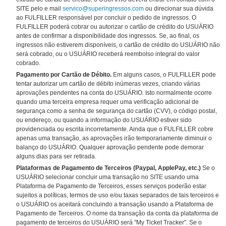
SITE pelo e mail
servico@superingressos.com
ou direcionar sua dúvida
ao FULFILLER responsável por concluir o pedido de ingressos. O
FULFILLER poderá cobrar ou autorizar o cartão de crédito do USUÁRIO
antes de confirmar a disponibilidade dos ingressos. Se, ao final, os
ingressos não estiverem disponíveis, o cartão de crédito do USUÁRIO não
será cobrado, ou o USUÁRIO receberá reembolso integral do valor
cobrado.
Pagamento por Cartão de Débito.
Em alguns casos, o FULFILLER pode
tentar autorizar um cartão de débito inúmeras vezes, criando várias
aprovações pendentes na conta do USUÁRIO. Isto normalmente ocorre
quando uma terceira empresa requer uma verificação adicional de
segurança como a senha de segurança do cartão (CVV), o código postal,
ou endereço, ou quando a informação do USUÁRIO estiver sido
providenciada ou escrita incorretamente. Ainda que o FULFILLER cobre
apenas uma transação, as aprovações irão temporariamente diminuir o
balanço do USUÁRIO. Qualquer aprovação pendente pode demorar
alguns dias para ser retirada.
Plataformas de Pagamento de Terceiros (Paypal, ApplePay, etc.)
Se o
USUÁRIO selecionar concluir uma transação no SITE usando uma
Plataforma de Pagamento de Terceiros, esses serviços poderão estar
sujeitos a políticas, termos de uso e/ou taxas separados de tais terceiros e
o USUÁRIO os aceitará concluindo a transação usando a Plataforma de
Pagamento de Terceiros. O nome da transação da conta da plataforma de
pagamento de terceiros do USUÁRIO será "My Ticket Tracker". Se o