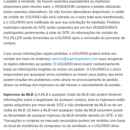
o pedido é recebido. Se houver assentos equivalentes ou melhores
disponíveis pelo mesmo valor, o VENDEDOR cumprirá o pedido utilizando
esses assentos alternativos. Se não houver alternativas disponíveis, o cartão
de crédito do USUÁRIO não será cobrado ou o valor total será reembolsado,
e o USUÁRIO será notificado de que sua solicitação foi rejeitada. Pedidos
realizados através do SITE serão cumpridos por um dos VENDEDORES
participantes pertencentes à rede do SITE. As informações de contato do
FULFILLER serão fornecidas ao USUÁRIO após a conclusão do processo de
compra.
Caso essas informações sejam perdidas, o USUÁRIO poderá entrar em
contato por meio do endereço
servico@superingressos.com
para recuperar
os dados referentes ao pedido. O USUÁRIO deve inserir cuidadosamente
todas as informações exigidas ao enviar um pedido. O USUÁRIO é o único
responsável por quaisquer erros cometidos ao inserir seus dados; tais erros
podem resultar em problemas como atraso no processamento do pedido,
atraso na entrega dos ingressos ou até mesmo o cancelamento do pedido.
Ingressos da MLB
(i) A MLB e qualquer clube da MLB não podem fornecer
informações sobre a legalidade de qualquer compra, pois os ingressos estão
sendo adquiridos por meio deste SITE e não diretamente da MLB ou de um
clube da MLB; (ii) Nem a MLB nem qualquer clube da MLB assumem posse
ou titularidade de qualquer ingresso da MLB vendido através do SITE; e (iii)
Transações e compras no mercado secundário podem ser restritas com base
no local de residência do comprador ou do vendedor, e o USUÁRIO deve