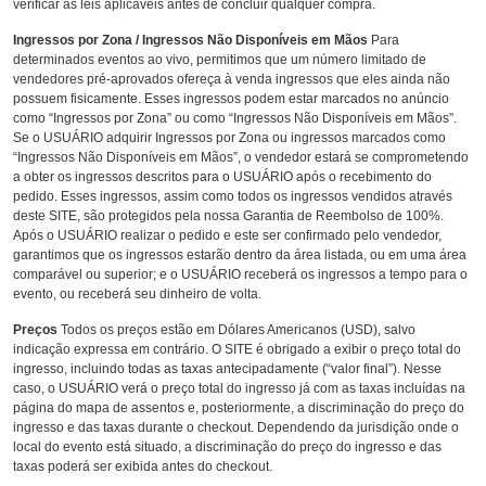
verificar as leis aplicáveis antes de concluir qualquer compra.
Ingressos por Zona / Ingressos Não Disponíveis em Mãos
Para
determinados eventos ao vivo, permitimos que um número limitado de
vendedores pré-aprovados ofereça à venda ingressos que eles ainda não
possuem fisicamente. Esses ingressos podem estar marcados no anúncio
como “Ingressos por Zona” ou como “Ingressos Não Disponíveis em Mãos”.
Se o USUÁRIO adquirir Ingressos por Zona ou ingressos marcados como
“Ingressos Não Disponíveis em Mãos”, o vendedor estará se comprometendo
a obter os ingressos descritos para o USUÁRIO após o recebimento do
pedido. Esses ingressos, assim como todos os ingressos vendidos através
deste SITE, são protegidos pela nossa Garantia de Reembolso de 100%.
Após o USUÁRIO realizar o pedido e este ser confirmado pelo vendedor,
garantimos que os ingressos estarão dentro da área listada, ou em uma área
comparável ou superior; e o USUÁRIO receberá os ingressos a tempo para o
evento, ou receberá seu dinheiro de volta.
Preços
Todos os preços estão em Dólares Americanos (USD), salvo
indicação expressa em contrário. O SITE é obrigado a exibir o preço total do
ingresso, incluindo todas as taxas antecipadamente (“valor final”). Nesse
caso, o USUÁRIO verá o preço total do ingresso já com as taxas incluídas na
página do mapa de assentos e, posteriormente, a discriminação do preço do
ingresso e das taxas durante o checkout. Dependendo da jurisdição onde o
local do evento está situado, a discriminação do preço do ingresso e das
taxas poderá ser exibida antes do checkout.