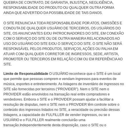
QUEBRA DE CONTRATO, DE GARANTIA, INJUSTIÇA, NEGLIGÊNCIA,
RESPONSABILIDADE DO PRODUTO OU QUALQUER OUTRA FORMA
AINDA QUE ADVERTIDO DA POSSIBILIDADE DE TAIS DANOS.
O SITE RENUNCIA A TODA RESPONSABILIDADE POR ATOS, OMISSÕES E
CONDUTA DE QUALQUER USUÁRIO DE TERCEIROS, OS USUÁRIOS DO
SITE, OS ANUNCIANTES E/OU PATROCINADORES DO SITE, EM CONEXÃO
COM O SERVIÇO DO SITE OU DE OUTRA MANEIRA RELACIONADOS AO
USO DO USUÁRIO DO SITE E/OU O SERVIÇO DO SITE. O SITE NÃO SERÁ
RESPONSÁVEL PELOS PRODUTOS, SERVIÇOS, AÇÕES OU FALHA EM
ATUAR COM QUALQUER CORRETOR DE INGRESSOS, SEDE, ARTISTA,
PROMOTER OU TERCEIROS EM RELAÇÃO COM OU EM REFERÊNCIA AO
SITE.
Limite de Responsabilidade
O USUÁRIO reconhece que o SITE é um local
que permite que pessoas comprem e vendam ingressos para eventos de
música, esportes e entretenimento. As listagens de inventário de ingressos no
SITE são fornecidas por terceiros (“PROVIDER”). Nem o SITE nem o
PROVIDER estão envolvidos na transação real entre compradores e
vendedores. Embora o SITE e o PROVIDER possam ajudar a facilitar a
resolução de disputas, nem o SITE nem o PROVIDER têm controle sobre o
conteúdo dos ingressos listados no SITE, a veracidade ou precisão dessas
listagens, a capacidade do FULFILLER de vender ingressos, ou se o
USUÁRIO e o FULFILLER realmente concluirão uma
transação.Independentemente desta disposição, caso o SITE ou o