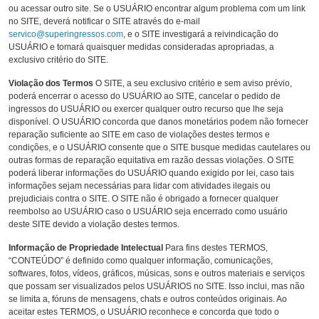
ou acessar outro site. Se o USUÁRIO encontrar algum problema com um link
no SITE, deverá notificar o SITE através do e-mail
servico@superingressos.com
, e o SITE investigará a reivindicação do
USUÁRIO e tomará quaisquer medidas consideradas apropriadas, a
exclusivo critério do SITE.
Violação dos Termos
O SITE, a seu exclusivo critério e sem aviso prévio,
poderá encerrar o acesso do USUÁRIO ao SITE, cancelar o pedido de
ingressos do USUÁRIO ou exercer qualquer outro recurso que lhe seja
disponível. O USUÁRIO concorda que danos monetários podem não fornecer
reparação suficiente ao SITE em caso de violações destes termos e
condições, e o USUÁRIO consente que o SITE busque medidas cautelares ou
outras formas de reparação equitativa em razão dessas violações. O SITE
poderá liberar informações do USUÁRIO quando exigido por lei, caso tais
informações sejam necessárias para lidar com atividades ilegais ou
prejudiciais contra o SITE. O SITE não é obrigado a fornecer qualquer
reembolso ao USUÁRIO caso o USUÁRIO seja encerrado como usuário
deste SITE devido a violação destes termos.
Informação de Propriedade Intelectual
Para fins destes TERMOS,
“CONTEÚDO” é definido como qualquer informação, comunicações,
softwares, fotos, vídeos, gráficos, músicas, sons e outros materiais e serviços
que possam ser visualizados pelos USUÁRIOS no SITE. Isso inclui, mas não
se limita a, fóruns de mensagens, chats e outros conteúdos originais. Ao
aceitar estes TERMOS, o USUÁRIO reconhece e concorda que todo o