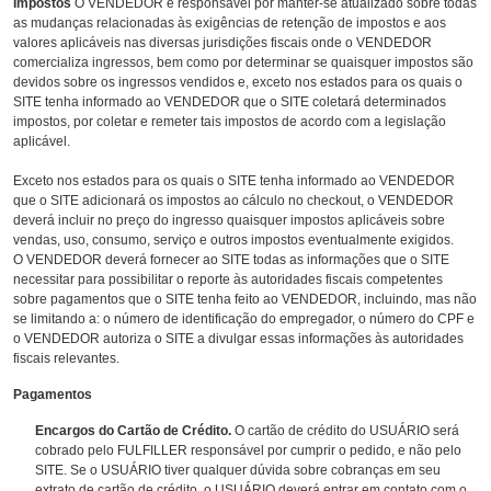
Impostos
O VENDEDOR é responsável por manter-se atualizado sobre todas
as mudanças relacionadas às exigências de retenção de impostos e aos
valores aplicáveis nas diversas jurisdições fiscais onde o VENDEDOR
comercializa ingressos, bem como por determinar se quaisquer impostos são
devidos sobre os ingressos vendidos e, exceto nos estados para os quais o
SITE tenha informado ao VENDEDOR que o SITE coletará determinados
impostos, por coletar e remeter tais impostos de acordo com a legislação
aplicável.
Exceto nos estados para os quais o SITE tenha informado ao VENDEDOR
que o SITE adicionará os impostos ao cálculo no checkout, o VENDEDOR
deverá incluir no preço do ingresso quaisquer impostos aplicáveis sobre
vendas, uso, consumo, serviço e outros impostos eventualmente exigidos.
O VENDEDOR deverá fornecer ao SITE todas as informações que o SITE
necessitar para possibilitar o reporte às autoridades fiscais competentes
sobre pagamentos que o SITE tenha feito ao VENDEDOR, incluindo, mas não
se limitando a: o número de identificação do empregador, o número do CPF e
o VENDEDOR autoriza o SITE a divulgar essas informações às autoridades
fiscais relevantes.
Pagamentos
Encargos do Cartão de Crédito.
O cartão de crédito do USUÁRIO será
cobrado pelo FULFILLER responsável por cumprir o pedido, e não pelo
SITE. Se o USUÁRIO tiver qualquer dúvida sobre cobranças em seu
extrato de cartão de crédito, o USUÁRIO deverá entrar em contato com o