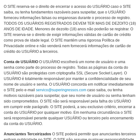
O SITE reserva-se o direito de encerrar o acesso do USUÁRIO caso o SITE
saiba, ou tenha fundamentos razoáveis para suspeitar, que o USUÁRIO
forneceu informações falsas ou enganosas durante o processo de registro.
TODOS OS USUÁRIOS REGISTRADOS DEVEM TER MAIS DE DEZOITO (18)
ANOS DE IDADE. Menores de dezoito (18) anos não poderão se registrar. O
SITE reserva-se o direito de exigir informações válidas de cartão de crédito
como prova de idade legal. O SITE mantém uma rigorosa Política de
Privacidade online e não venderá nem fornecerá informações de cartão de
crédito do USUÁRIO a terceiros.
Conta de USUÁRIO
O USUÁRIO escolherá um nome de usuário e uma
senha como parte do processo de registro. Todas as páginas da conta do
USUÁRIO são protegidas com criptografia SSL (Secure Socket Layer). O
USUÁRIO é totalmente responsável por manter a confidencialidade de seu
nome de usuário e senha. O USUÁRIO concorda em notificar imediatamente
o SITE pelo e-mail
servico@superingressos.com
caso saiba, ou tenha
motivos razoáveis para suspeitar, que seu nome de usuário ou senha tenham
sido comprometidos. O SITE não será responsável pela falha do USUÁRIO
em cumprir este parágrafo. O SITE poderá, a seu exclusivo critério, encerrar a
conta do USUÁRIO por qualquer motivo. Em nenhuma circunstância o SITE
será responsável perante qualquer USUÁRIO ou terceiro pelo encerramento
da conta do USUÁRIO.
Anunciantes Terceirizados
O SITE poderá permitir que anunciantes terceiros
exibam publicidade no SITE. O SITE não assume qualquer responsabilidade