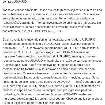
contra o USUÁRIO.
Todas as vendas são finais. Desde que os ingressos sejam itens únicos e não
são substituíveis, não há reembolso, troca nem cancelamento. Caso o evento
seja adiado ou remarcado, os ingressos serão honrados para à data de
remarcação. Geralmente, não há necessidade de emitir novos ingressos. Em
raros casos em que há a necessidade de novos ingressos, você será
contactado pelo VENDEDOR DOS INGRESSOS.
Se um evento for cancelado sem uma nova data anunciada, o USUÁRIO
deverá entrar em contato com o VENDEDOR responsável por cumprir o
pedido do USUÁRIO (doravante denominado “FULFILLER”) para solicitar o
reembolso. O FULFILLER poderá exigir que o USUÁRIO devolva os
ingressos fornecidos, às custas do próprio USUÁRIO, antes que qualquer
reembolso ao qual o USUÁRIO tenha direito em razão do cancelamento seja
processado. O SITE não é responsável por fornecer ou garantir esse
reembolso ao USUÁRIO. Quaisquer taxas de envio e manuseio não são
reembolsáveis. Os reembolsos serão processados na mesma moeda do
pedido original. Encargos de conversão monetária — incluindo, mas não se
limitando àqueles emitidos pelo banco do USUÁRIO — não são cobertos pelo
SITE nem pelo FULFILLER. Nem o SITE nem o FULFILLER emitirã trocas ou
reembolsos após a conclusão da compra, nem por ingressos perdidos,
roubados, danificados ou destruídos. Quando o USUÁRIO receber os
ingressos, deverá mantê-los em um local seguro. Observe que luz solar direta
ou calor excessivo podem danificar os ingressos.