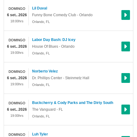
Lil Duval
DOMINGO
6 set.. 2026
Funny Bone Comedy Club - Orlando
18:00hrs
Orlando
,
FL
Labor Day Bash: DJ Icey
DOMINGO
6 set.. 2026
House Of Blues - Orlando
19:00hrs
Orlando
,
FL
Norberto Velez
DOMINGO
6 set.. 2026
Dr. Phillips Center - Steinmetz Hall
19:00hrs
Orlando
,
FL
Buckcherry & Cody Parks and The Dirty South
DOMINGO
6 set.. 2026
The Vanguard - FL
19:00hrs
Orlando
,
FL
Luh Tyler
DOMINGO