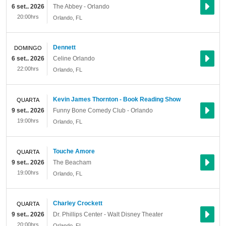
6 set.. 2026
The Abbey - Orlando
20:00hrs
Orlando
,
FL
Dennett
DOMINGO
6 set.. 2026
Celine Orlando
22:00hrs
Orlando
,
FL
Kevin James Thornton - Book Reading Show
QUARTA
9 set.. 2026
Funny Bone Comedy Club - Orlando
19:00hrs
Orlando
,
FL
Touche Amore
QUARTA
9 set.. 2026
The Beacham
19:00hrs
Orlando
,
FL
Charley Crockett
QUARTA
9 set.. 2026
Dr. Phillips Center - Walt Disney Theater
20:00hrs
Orlando
,
FL