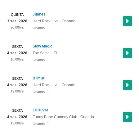
Juanes
QUINTA
3 set.. 2026
Hard Rock Live - Orlando
20:00hrs
Orlando
,
FL
Slow Magic
SEXTA
4 set.. 2026
The Social - FL
18:00hrs
Orlando
,
FL
Bilmuri
SEXTA
4 set.. 2026
Hard Rock Live - Orlando
19:00hrs
Orlando
,
FL
Lil Duval
SEXTA
4 set.. 2026
Funny Bone Comedy Club - Orlando
19:00hrs
Orlando
,
FL